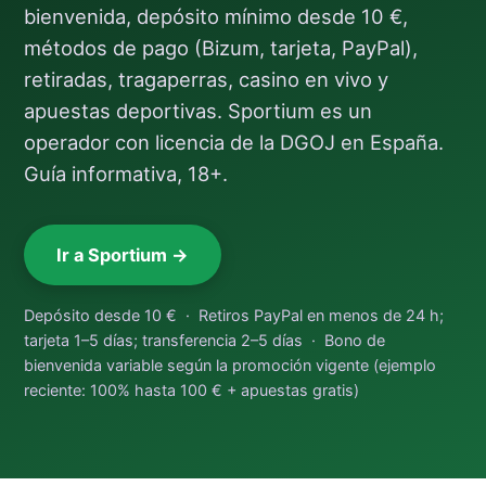
bienvenida, depósito mínimo desde 10 €,
métodos de pago (Bizum, tarjeta, PayPal),
retiradas, tragaperras, casino en vivo y
apuestas deportivas. Sportium es un
operador con licencia de la DGOJ en España.
Guía informativa, 18+.
Ir a Sportium →
Depósito desde 10 € · Retiros PayPal en menos de 24 h;
tarjeta 1–5 días; transferencia 2–5 días · Bono de
bienvenida variable según la promoción vigente (ejemplo
reciente: 100% hasta 100 € + apuestas gratis)