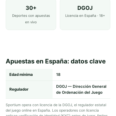
30+
DGOJ
Deportes con apuestas
Licencia en España · 18+
en vivo
Apuestas en España: datos clave
Edad mínima
18
DGOJ — Dirección General
Regulador
de Ordenación del Juego
Sportium opera con licencia de la DGOJ, el regulador estatal
del juego online en España. Los operadores con licencia
aplican verificación de identidad (KYC) antes de jugar, límites