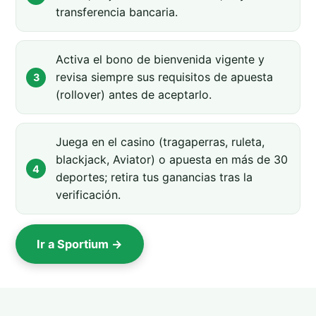
transferencia bancaria.
Activa el bono de bienvenida vigente y
revisa siempre sus requisitos de apuesta
(rollover) antes de aceptarlo.
Juega en el casino (tragaperras, ruleta,
blackjack, Aviator) o apuesta en más de 30
deportes; retira tus ganancias tras la
verificación.
Ir a Sportium →