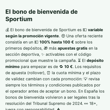
El bono de bienvenida de
Sportium
💰 El bono de bienvenida de Sportium es 💵
variable
según la promoción vigente
. 🤑 Una oferta reciente
consistía en un 💵
100% hasta 100 €
sobre los
primeros depósitos, 🎁 más
apuestas gratis
en la
sección deportiva, ✨ activables con el código
promocional que muestre la campaña. ⏳ El
depósito
mínimo
para empezar es de 🔁
10 €
. Los requisitos
de apuesta (rollover), ⏰ la cuota mínima y el plazo
de validez cambian con cada promoción: 💡 revisa
siempre los términos y condiciones publicados por
el operador antes de aceptar un bono. En España los
bonos de bienvenida volvieron a ser legales tras la
resolución del Tribunal Supremo de 2024. 👀 18+,
juega con responsabilidad. ⚠️